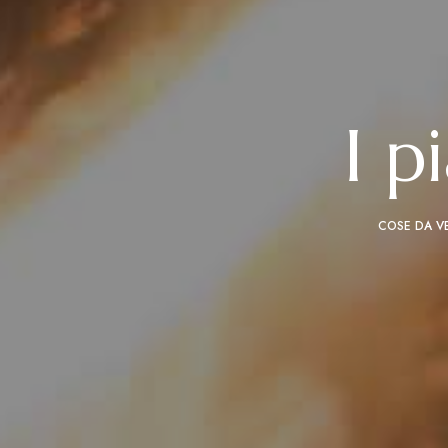
I p
COSE DA V