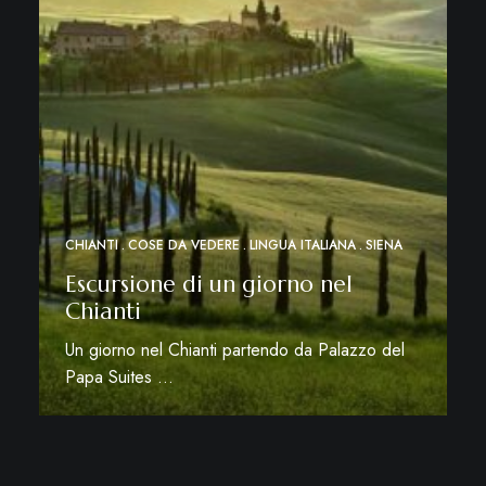
CHIANTI
COSE DA VEDERE
LINGUA ITALIANA
SIENA
Escursione di un giorno nel
Chianti
Un giorno nel Chianti partendo da Palazzo del
Papa Suites …
Leggi di più