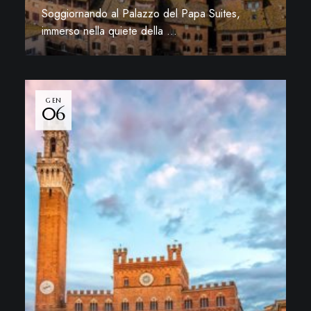
Soggiornando al Palazzo del Papa Suites,
immerso nella quiete della …
Leggi di più
GEN
06