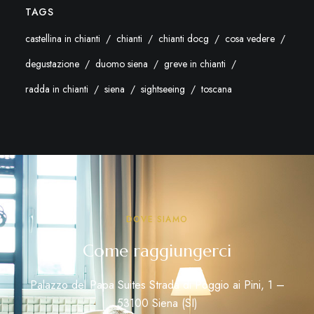
TAGS
castellina in chianti
chianti
chianti docg
cosa vedere
degustazione
duomo siena
greve in chianti
radda in chianti
siena
sightseeing
toscana
DOVE SIAMO
Come raggiungerci
Palazzo del Papa Suites Strada di Poggio ai Pini, 1 –
53100 Siena (SI)