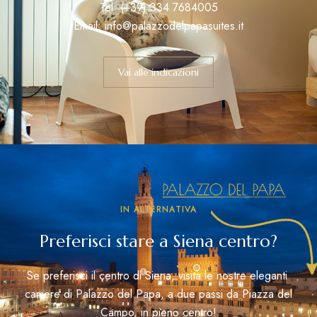
Tel: (+39) 334 7684005
Email: info@palazzodelpapasuites.it
Vai alle indicazioni
IN ALTERNATIVA
Preferisci stare a Siena centro?
Se preferisci il centro di Siena, visita le nostre eleganti
camere di Palazzo del Papa, a due passi da Piazza del
Campo, in pieno centro!